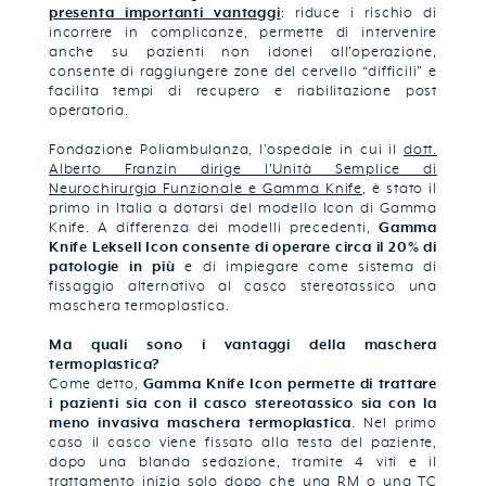
presenta importanti vantaggi
: riduce i rischio di
incorrere in complicanze, permette di intervenire
anche su pazienti non idonei all’operazione,
consente di raggiungere zone del cervello “difficili” e
facilita tempi di recupero e riabilitazione post
operatoria.
Fondazione Poliambulanza, l’ospedale in cui il
dott.
Alberto Franzin dirige l’Unità Semplice di
Neurochirurgia Funzionale e Gamma Knife
, è stato il
primo in Italia a dotarsi del modello Icon di Gamma
Knife. A differenza dei modelli precedenti,
Gamma
Knife Leksell Icon consente di operare circa il 20% di
patologie in più
e di impiegare come sistema di
fissaggio alternativo al casco stereotassico una
maschera termoplastica.
Ma quali sono i vantaggi della maschera
termoplastica?
Come detto,
Gamma Knife Icon permette di trattare
i pazienti sia con il casco stereotassico sia con la
meno invasiva maschera termoplastica
. Nel primo
caso il casco viene fissato alla testa del paziente,
dopo una blanda sedazione, tramite 4 viti e il
trattamento inizia solo dopo che una RM o una TC