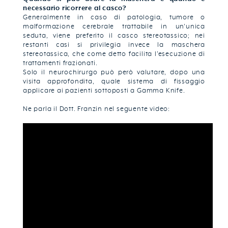
necessario ricorrere al casco?
Generalmente in caso di patologia, tumore o
malformazione cerebrale trattabile in un'unica
seduta, viene preferito il casco stereotassico; nei
restanti casi si privilegia invece la maschera
stereotassica, che come detto facilita l’esecuzione di
trattamenti frazionati.
Solo il neurochirurgo può però valutare, dopo una
visita approfondita, quale sistema di fissaggio
applicare ai pazienti sottoposti a Gamma Knife.
Ne parla il Dott. Franzin nel seguente video: