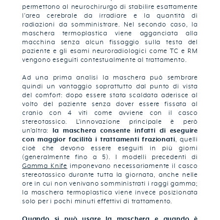
permettono al neurochirurgo di stabilire esattamente
l’area cerebrale da irradiare e la quantità di
radiazioni da somministrare. Nel secondo caso, la
maschera termoplastica viene agganciata alla
macchina senza alcun fissaggio sulla testa del
paziente e gli esami neuroradiologici come TC e RM
vengono eseguiti contestualmente al trattamento.
Ad una prima analisi la maschera può sembrare
quindi un vantaggio soprattutto dal punto di vista
del comfort: dopo essere stata scaldata aderisce al
volto del paziente senza dover essere fissata al
cranio con 4 viti come avviene con il casco
stereotassico. L’innovazione principale è però
un’altra:
la maschera consente infatti di eseguire
con maggior facilità i trattamenti frazionati
, quelli
cioè che devono essere eseguiti in più giorni
(generalmente fino a 5). I modelli precedenti di
Gamma Knife
imponevano necessariamente il casco
stereotassico durante tutta la giornata, anche nelle
ore in cui non venivano somministrati i raggi gamma;
la maschera termoplastica viene invece posizionata
solo per i pochi minuti effettivi di trattamento.
Quando si può usare la maschera e quando è