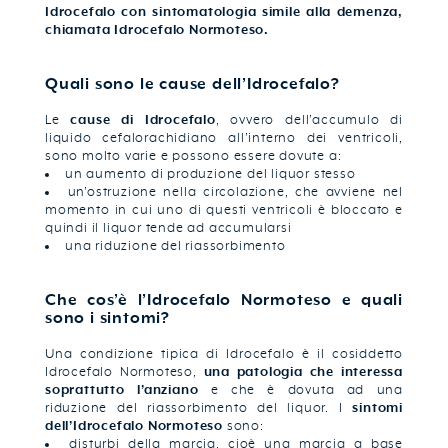
Idrocefalo con sintomatologia simile alla demenza,
chiamata Idrocefalo Normoteso.
Quali sono le cause dell’Idrocefalo?
Le
cause di Idrocefalo
, ovvero dell’accumulo di
liquido cefalorachidiano all’interno dei ventricoli,
sono molto varie e possono essere dovute a:
un aumento di produzione del liquor stesso
un’ostruzione nella circolazione, che avviene nel
momento in cui uno di questi ventricoli è bloccato e
quindi il liquor tende ad accumularsi
una riduzione del riassorbimento
Che cos’è l’Idrocefalo Normoteso e quali
sono i sintomi?
Una condizione tipica di Idrocefalo è il cosiddetto
Idrocefalo Normoteso,
una patologia che interessa
soprattutto l’anziano
e che è dovuta ad una
riduzione del riassorbimento del liquor. I
sintomi
dell’Idrocefalo Normoteso
sono:
disturbi della marcia, cioè una marcia a base