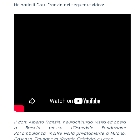
Ne parla il Dott. Franzin nel seguente video:
Il dott. Alberto Franzin, neurochirurgo, visita ed opera
a Brescia presso l’Ospedale Fondazione
Poliambulanza, inoltre visita privatamente a Milano,
Cosenza, Taurianova (Reggio Calabria) e Lecce.